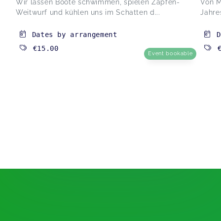
Wir lassen Boote schwimmen, spielen Zapfen-
Von M
Weitwurf und kühlen uns im Schatten d...
Jahres
Dates by arrangement
D
€15.00
Event bookable