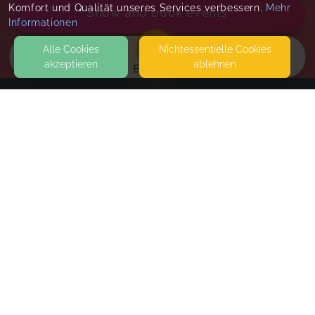
Komfort und Qualität unseres Services verbessern.
Mehr
Show and book events
Informationen
Alle Cookies
Nicht­essentielle Cookies
akzeptieren
ablehnen
EVENTS
KONTAKT
Traumasensibles Eltern-und Paarcoaching
AM KAHLENBERG 4
24321 LÜTJENBURG
SEITEN
Familienberatung Online
WEITERFÜHRENDE LINKS
Termine werden nach erfolgreicher Buchung
vereinbart
FAQ
Blog
Imprint
Only 2 places left
Book
Withdrawal form
terms and conditions from kikudoo