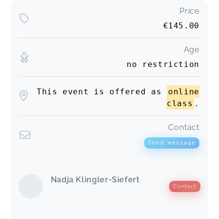
Price
€145.00
Age
no restriction
This event is offered as
online
class
.
Contact
Send message
Nadja Klingler-Siefert
Contact