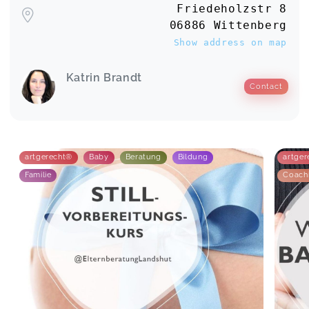
Friedeholzstr 8
06886 Wittenberg
Show address on map
Katrin Brandt
Contact
artgerecht®
Baby
Beratung
Bildung
artge
Familie
Coach