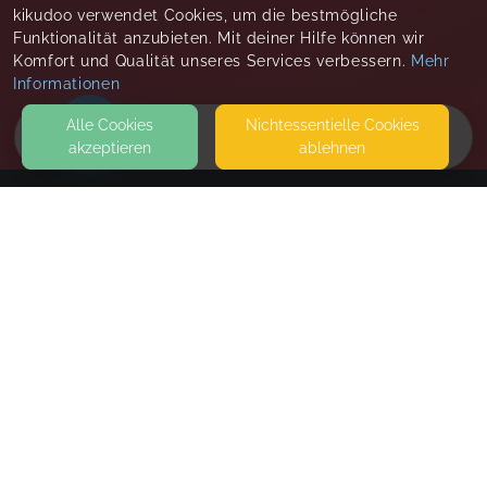
kikudoo verwendet Cookies, um die bestmögliche
Funktionalität anzubieten. Mit deiner Hilfe können wir
Komfort und Qualität unseres Services verbessern.
Mehr
Informationen
Alle Cookies
Nicht­essentielle Cookies
akzeptieren
ablehnen
HOME
KONTAKT
Elternberatung Katrin Brandt
FRIEDEHOLZSTR 8
06886 WITTENBERG
SEITEN
WEITERFÜHRENDE LINKS
FAQ
Blog
Imprint