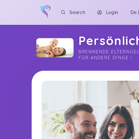
Search
Login
De
Persönlic
BRENNENDE ELTERNGEL
FÜR ANDERE DINGE !
Soon you will learn more about me here..