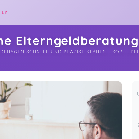
|
En
he Elterngeldberatung
DFRAGEN SCHNELL UND PRÄZISE KLÄREN - KOPF FREI
.