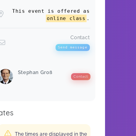
This event is offered as
online class
.
Contact
Send message
Stephan Groß
Contact
ates
The times are displayed in the