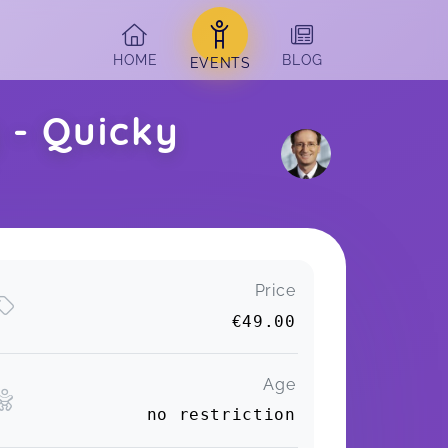
HOME
BLOG
EVENTS
 - Quicky
 
Price
€49.00
Age
no restriction