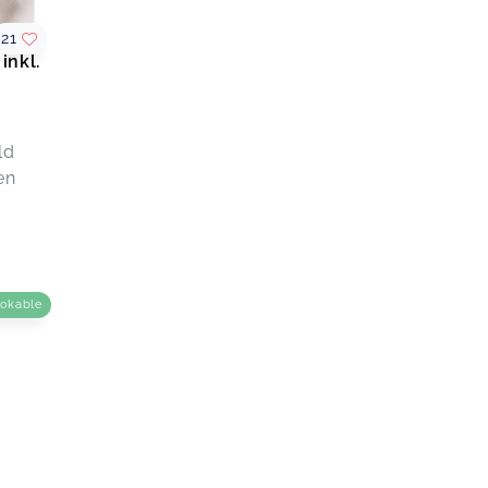
Elterngeldantrag
un 07
Fabian,
Mar 31
21
inkl.
Sehr ausführliche 1:1 Beratung zu
einem fairen Preis, wie ich finde. Viel
Dank !
ld
Einzelberatung Elterngeld&Elternzeit inkl.
en
Elterngeldantrag
Antonija,
Mar 21
ookable
un 02