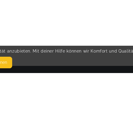
ät anzubieten. Mit deiner Hilfe können wir Komfort und Qualit
hnen
SEITEN
© 
WEITERFÜHRENDE LINKS
FAQ
Blog
Imprint
Withdrawal form
terms and conditions from kikudoo