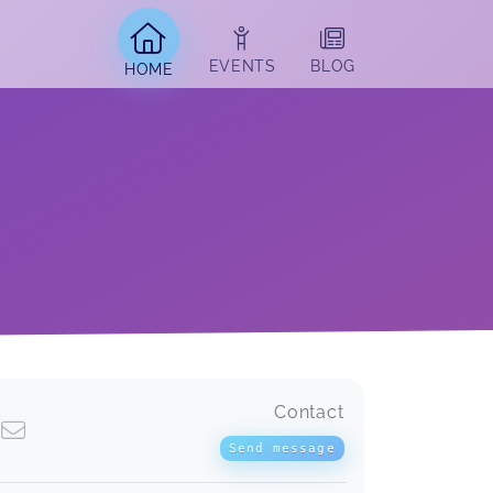
EVENTS
BLOG
HOME
Contact
Für mich jeden Cent wert gewesen!
Hab lange gebraucht, um mich zu
Send message
überwinden auf Social Media eine
Beratung zu buchen. Aus Bedenken