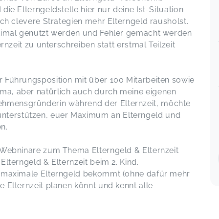
die Elterngeldstelle hier nur deine Ist-Situation
urch clevere Strategien mehr Elterngeld rausholst.
Super Beratung die mir sehr weiter
optimal genutzt werden und Fehler gemacht werden
geholfen hat - neue hilfreiche Infos
ernzeit zu unterschreiben statt erstmal Teilzeit
ug 03
und Bestätigung eigener Recherchen.
Kommunikation sehr zuverlässig und
sympathisch. Kann ich
r Führungsposition mit über 100 Mitarbeiten sowie
weiterempfehlen!
ma, aber natürlich auch durch meine eigenen
Einzelberatung Elterngeld&Elternzeit inkl.
Elterngeldantrag
hmensgründerin während der Elternzeit, möchte
Katharina,
May 21
nterstützen, euer Maximum an Elterngeld und
en.
Sehr nette und gezielte Beratung! Die
ul 16
Investition hat sich für mich auch
e Webninare zum Thema Elterngeld & Elternzeit
finanziell gerechnet durch
Elterngeld & Elternzeit beim 2. Kind.
Maximierung Mutterschaftsgeld und
as maximale Elterngeld bekommt (ohne dafür mehr
Elterngeld! Danke
e Elternzeit planen könnt und kennt alle
Einzelberatung Elterngeld&Elternzeit inkl.
Elterngeldantrag
Julia,
May 11
ul 06