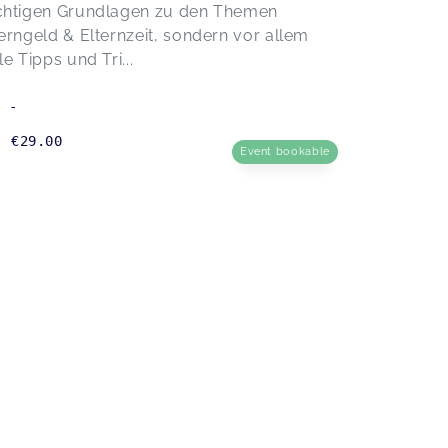
chtigen Grundlagen zu den Themen
viele Fragen stellen - auch zur
terngeld & Elternzeit, sondern vor allem
eigenen Situation und die
Atmosphäre ist sehr persönlich.
le Tipps und Tri...
Jederzeit wieder!!!
Elterngeldstrategie-Maximales Elterngeld
-
beim nächsten Kind
Felicitas,
Feb 15
€29.00
Event bookable
Tolle Beratung! Anna war sehr gut
vorbereitet und hat sich sehr viel Zeit
genommen. Der Kurs hat mir sehr viel
gebracht und würde es jedem
empfehlen.
Elterngeldstrategie-Maximales Elterngeld
beim nächsten Kind
Jana,
Feb 13
Vielen Dank für die tolle Beratung. Ich
fühle mich jetzt sicher und weiß wie
ich an das gleiche Elterngeld wie vor