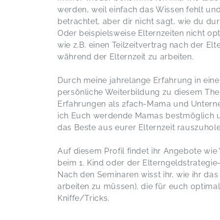
Änderungs/Optimierungsvorschläge
werden, weil einfach das Wissen fehlt und 
eingebracht. Unser Antrag wurde
betrachtet, aber dir nicht sagt, wie du d
ohne Rückfragen bewilligt.
Oder beispielsweise Elternzeiten nicht 
Einzelberatung Elterngeld&Elternzeit inkl.
Elterngeldantrag
wie z.B. einen Teilzeitvertrag nach der Elt
Natalie,
A
während der Elternzeit zu arbeiten.
Durch meine jahrelange Erfahrung in eine
Habe mich sehr gut beraten gefühlt.
persönliche Weiterbildung zu diesem The
Zu jeder Frage eine Antwort. Anna-
Lena ist sehr kompetent und ich bin
Erfahrungen als 2fach-Mama und Unterne
unfassbar froh die Beratung gebucht
ich Euch werdende Mamas bestmöglich u
zu haben! Vielen lieben Dank.
das Beste aus eurer Elternzeit rauszuhol
Einzelberatung Elterngeld&Elternzeit inkl.
Elterngeldantrag
Jasmin,
J
Auf diesem Profil findet ihr Angebote wi
beim 1. Kind oder der Elterngeldstrategie-
Nach den Seminaren wisst ihr, wie ihr d
Tolle und kompetente Beratung,
arbeiten zu müssen), die für euch optimal
Dankeschön 😊
Kniffe/Tricks.
Einzelberatung Elterngeld&Elternzeit inkl.
Elterngeldantrag
Maria,
J