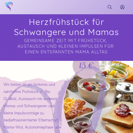
Herzfrühstück für
Schwangere und Mamas
GEMEINSAME ZEIT MIT FRÜHSTÜCK, 
AUSTAUSCH UND KLEINEN IMPULSEN FÜR 
EINEN ENTSPANNTEN MAMA ALLTAG
Soon you will learn more about me here...