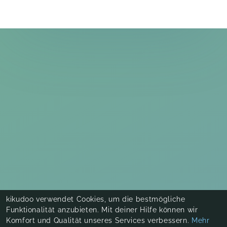
♥️
Stillstart Crashkurs
Barbara,
Sep 26
Stillvorbereitung: Der Kurs für deinen Stillstart
Anna,
Aug 29
Stoffwindelworkshop
Christiane,
Aug 22
Stoffwindelworkshop
Anja,
Aug 21
kikudoo verwendet Cookies, um die bestmögliche
Funktionalität anzubieten. Mit deiner Hilfe können wir
Komfort und Qualität unseres Services verbessern.
Mehr