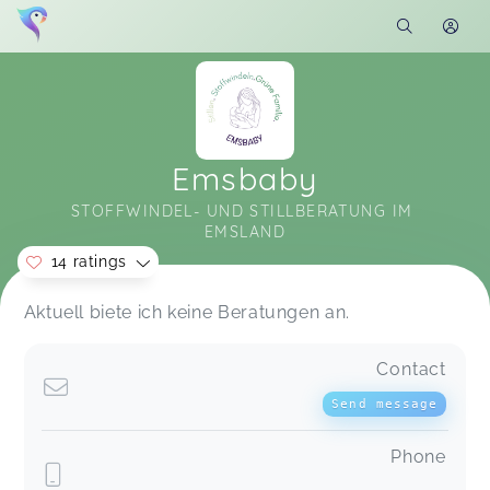
Emsbaby
STOFFWINDEL- UND STILLBERATUNG IM 
EMSLAND
14 ratings
Soon you will learn more about me here...
Aktuell biete ich keine Beratungen an.
B(r)eikost Workshop online
Tina,
Feb 13
Contact
Send message
Ein toller Workshop aus dem ich für mich durch
den Austausch mit den anderen Teilnehmerinnen
Phone
und die Vorstellung von Mascha sehr viel