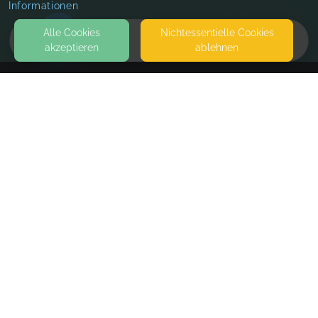
Informationen
Alle Cookies
Nicht­essentielle Cookies
akzeptieren
ablehnen
HOME
KONTAKT
Emsbaby
49733 HAREN
SEITEN
WEITERFÜHRENDE LINKS
FAQ
Blog
Imprint
Withdrawal form
terms and conditions from provider
terms and conditions from kikudoo