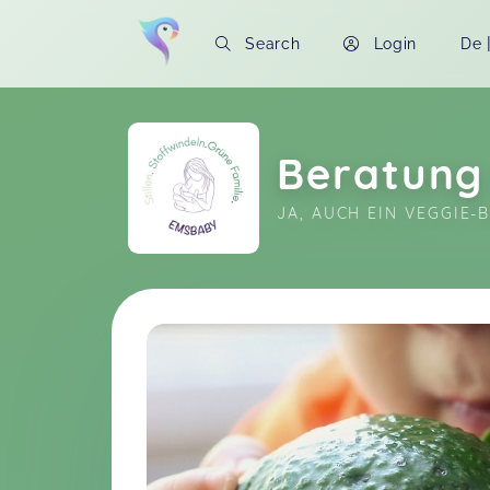
Search
Login
De
Beratung 
JA, AUCH EIN VEGGIE-
Soon you will learn more about me here..