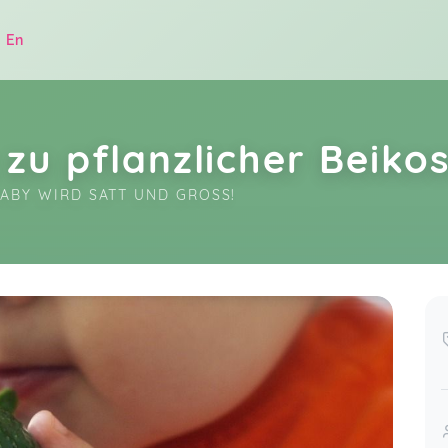
|
En
zu pflanzlicher Beiko
BABY WIRD SATT UND GROSS!
.