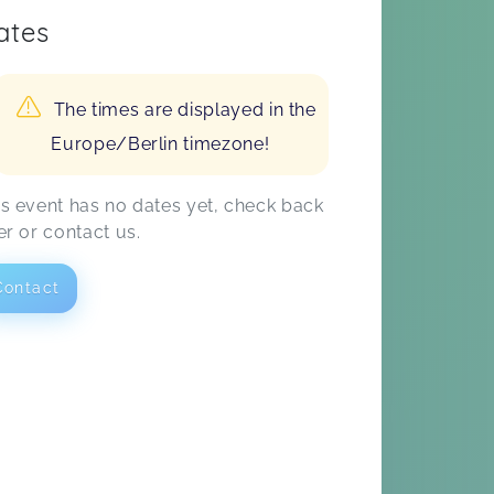
ates
The times are displayed in the
Europe/Berlin timezone!
is event has no dates yet, check back
er or contact us.
Contact