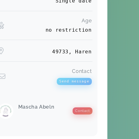
Single date
Age
no restriction
49733, Haren
Contact
Send message
Mascha Abeln
Contact