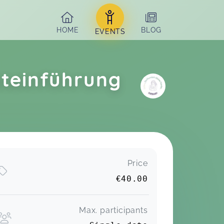
HOME
BLOG
EVENTS
steinführung
Price
€40.00
Max. participants