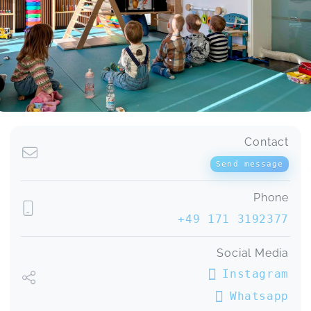
Danke für die tolle Zeit!
PEKiP Dez 24-Feb 25 Babys
Sabrina,
Jun 26
PEKiP Dez 24-Feb 25 Babys
Vanessa,
Jun 26
Contact
Send message
Wir sind sehr gerne zur Spielgruppe gekommen.
Das Zusammenkommen mit den Kindern hat die
Phone
Entwicklung unserer Tochter positiv unterstützt.
💕
+49 171 3192377
Spielgruppe Montag 10:00 Uhr bis 11:15 Uhr
Ricarda,
Jun 24
Social Media
Instagram
Soo schön :-)
Whatsapp
Spielgruppe Montag 10:00 Uhr bis 11:15 Uhr
Ina,
Jun 24