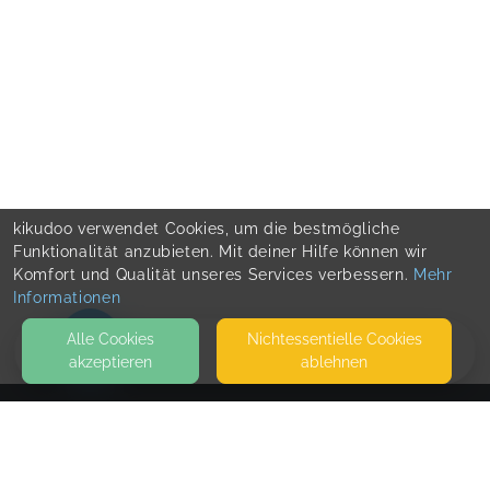
kikudoo verwendet Cookies, um die bestmögliche
Funktionalität anzubieten. Mit deiner Hilfe können wir
Komfort und Qualität unseres Services verbessern.
Mehr
Informationen
Alle Cookies
Nicht­essentielle Cookies
akzeptieren
ablehnen
HOME
KONTAKT
Entfaltungsraum Hamminkeln