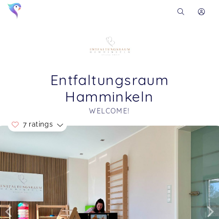
Entfaltungsraum
Hamminkeln
WELCOME!
7 ratings
Soon you will learn more about me here...
PEKiP Dez 24-Feb 25 Babys
Joanna,
Jun 27
Es war einfach toll!!!!
Spielgruppe Montag 10:00 Uhr bis 11:15 Uhr
Lisa,
Jun 26