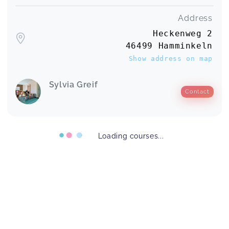
Address
Heckenweg 2
PEKiP Sept. 24 - Nov. 24 Babys
46499 Hamminkeln
Eva,
Apr 14
Show address on map
Sylvia Greif
Contact
Loading courses...