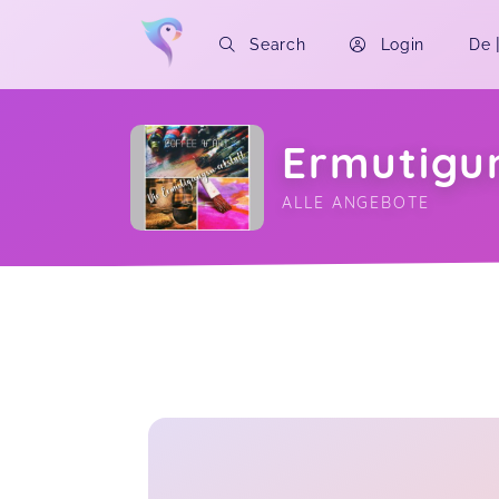
Search
Login
De
Ermutigu
ALLE ANGEBOTE
Soon you will learn more about me here..