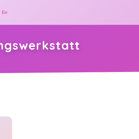
|
En
ngswerkstatt
.