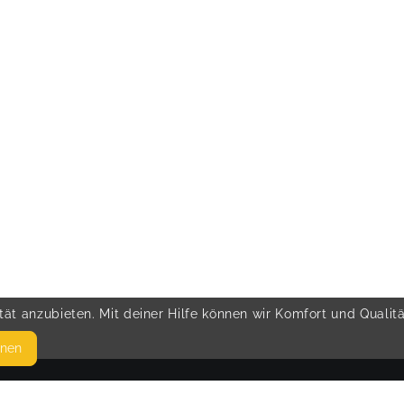
ät anzubieten. Mit deiner Hilfe können wir Komfort und Qualit
hnen
SEITEN
© 