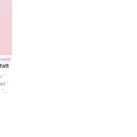
ement
tatt
n *
kt *
*...