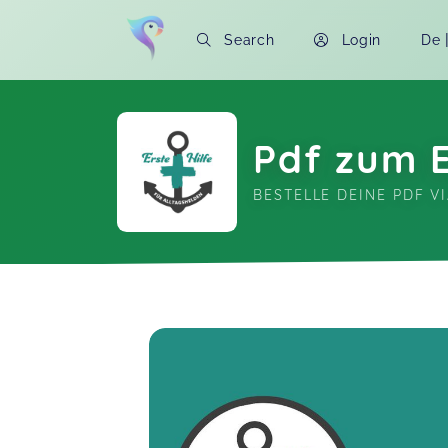
Search
Login
De
Pdf zum E
BESTELLE DEINE PDF V
Soon you will learn more about me here..