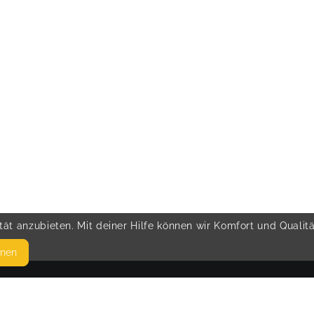
ät anzubieten. Mit deiner Hilfe können wir Komfort und Qualit
hnen
SEITEN
© 
WEITERFÜHRENDE LINKS