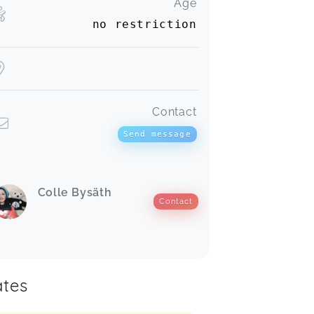
Age
no restriction
Contact
Send message
Colle Bysäth
Contact
tes