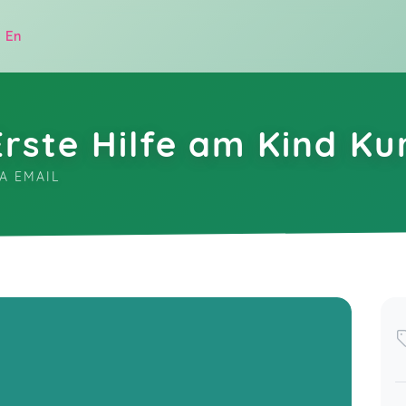
|
En
rste Hilfe am Kind Ku
IA EMAIL
.