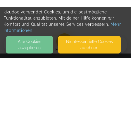
kikudoo verwendet Cookies, um die bestmögliche
Funktionalität anzubieten. Mit deiner Hilfe können wir
Komfort und Qualität unseres Services verbessern.
Mehr
Informationen
Alle Cookies
Nicht­essentielle Cookies
akzeptieren
ablehnen
EVENTS
KONTAKT
Erste Hilfe Schule
29410 SALZWEDEL
SEITEN
WEITERFÜHRENDE LINKS
FAQ
Blog