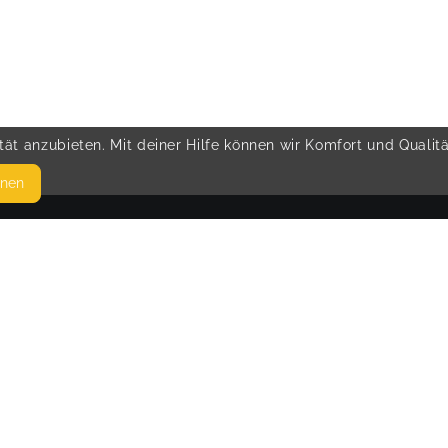
ät anzubieten. Mit deiner Hilfe können wir Komfort und Qualit
hnen
SEITEN
© 
WEITERFÜHRENDE LINKS
FAQ
Blog
Imprint
Withdrawal form
terms and conditions from kikudoo
Privacy policy of kikudoo