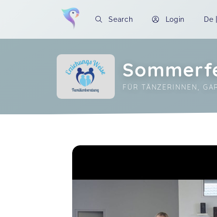
Search
Login
De
Sommerfer
FÜR TÄNZERINNEN, 
Soon you will learn more about me here..