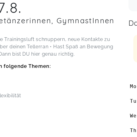
7.8.
rdetänzerinnen, GymnastInnen
Da
ue Trainingsluft schnuppern, neue Kontakte zu
̈ber deinen Tellerran • Hast Spaß an Bewegung
Dann bist DU hier genau richtig.
lich folgende Themen:
Mo
xibilität
Tu
We
Th