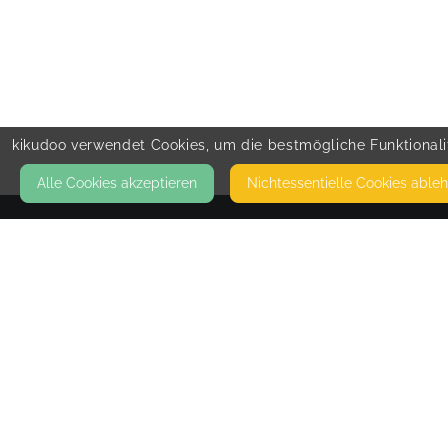
kikudoo verwendet Cookies, um die bestmögliche Funktionalit
Alle Cookies akzeptieren
Nicht­essentielle Cookies able
KONTAKT
ErziehungsWeise- Familienberatung
AM FALDER 36
50171 KERPEN