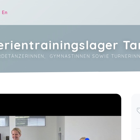
|
En
ientrainingslager Tan
GARDETÄNZERINNEN,  GYMNASTINNEN SOWIE TURNERIN
.