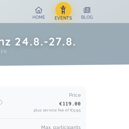
HOME
BLOG
EVENTS
z 24.8.-27.8.
NEN
Price
€119.00
plus service fee of
€5.95
Max. participants