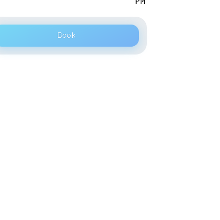
PM
Book