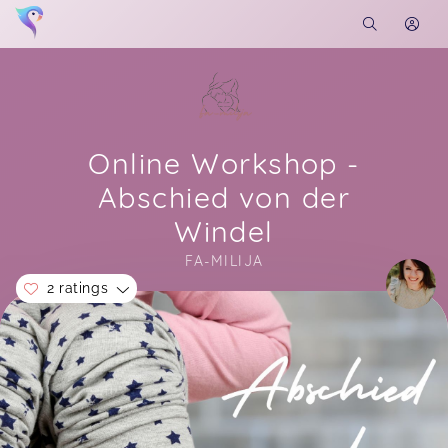
Online Workshop -
Abschied von der
Windel
FA-MILIJA
2 ratings
Soon you will learn more about me here...
Michelle bereitet ihre Kurse und Workshops mit
viel Liebe, Kreativität und Herzblut vor und
verfügt über viel fundiertes und aktuelles Wissen
rund ums Baby. Jeder Kurs mit ihr war eine
Bereicherung für meine Elternzeit, so dass ich
ihre Angebote von Herzen weiterempfehlen kann