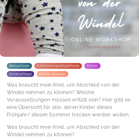
♥️.
Melanie,
Nov 29
Der Workshop war sehr strukturiert und hat mir
geholfen das Thema besser zu verstehen.
Michelle macht das wirklich großartig ❤️
Julia,
Nov 28
Babypflege
Entwicklungsbegleitung
Kinder
Kinderpflege
Online-Seminar
Was braucht mein Kind, um Abschied von der
Windel nehmen zu können? Welche
Voraussetzungen müssen erfüllt sein? Hier gibt es
eine Übersicht für alle, deren Kinder dieses
Frühjahr/ diesen Sommer trocken werden wollen.
Was braucht mein Kind, um Abschied von der
Windel nehmen zu können?