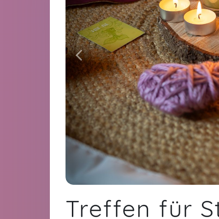
Vielen Dank, es war sehr schön. Ich
habe mich sehr aufgehoben gefühlt.
Diane,
J
Es war sehr schön, vielen lieben Dank
für eure Mühe! ❤️
Marine,
J
Treffen für 