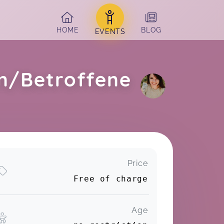
HOME
BLOG
EVENTS
rn/Betroffene
Price
Richter,
Nov 28
Free of charge
Age
Sabine,
Nov 23