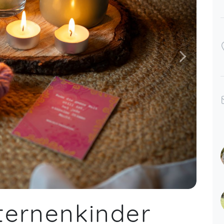
Krystin,
Jan 26
an 27
Vielen lieben Dank 😊
Silvana,
Nov 21
an 26
Sehr wertvoll sich mit
Gleichgesinnten austauschen zu
können. Alles sehr liebevoll vom
Ablauf gewesen ♥️
Silvana,
Nov 30
Sternenkinder