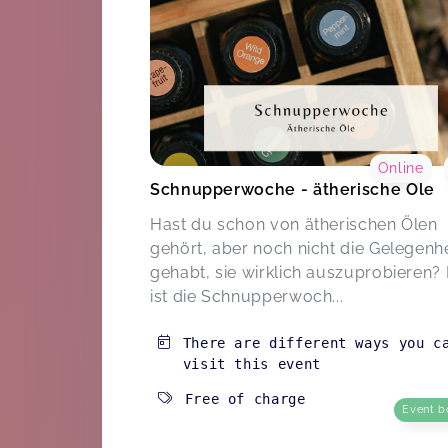
Online
Schnupperwoche - ätherische Öle
Hast du schon von ätherischen Ölen
gehört, aber noch nicht die Gelegenhe
gehabt, sie wirklich auszuprobieren?
ist die Schnupperwoch...
There are different ways you c
visit this event
Free of charge
Event b