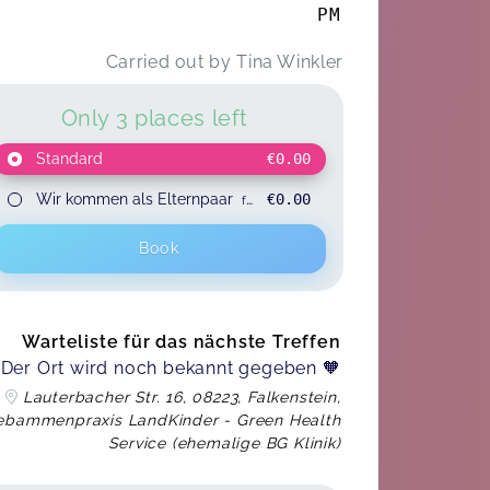
PM
Carried out by
Tina Winkler
Only 3 places left
Standard
€0.00
Wir kommen als Elternpaar
€0.00
for 2 participants
Book
Warteliste für das nächste Treffen
Der Ort wird noch bekannt gegeben 🧡
Lauterbacher Str. 16, 08223, Falkenstein,
ebammenpraxis LandKinder - Green Health
Service (ehemalige BG Klinik)