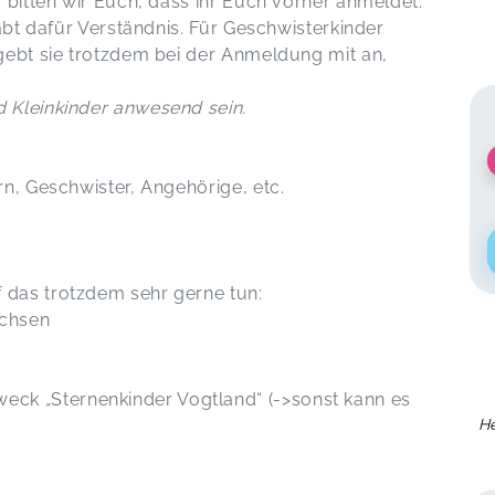
 bitten wir Euch, dass ihr Euch vorher anmeldet.
habt dafür Verständnis. Für Geschwisterkinder
gebt sie trotzdem bei der Anmeldung mit an,
 Kleinkinder anwesend sein.
n, Geschwister, Angehörige, etc.
das trotzdem sehr gerne tun:
achsen
k „Sternenkinder Vogtland“ (->sonst kann es
H