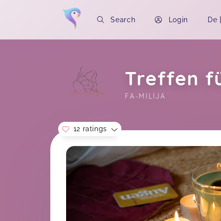
Search
Login
De
Treffen f
FA-MILIJA
12 ratings
Soon you will learn more about me here..
Danke für den schönen Vormittag 💖
💖
Lisa,
N
Lisa-Marie,
Apr 06