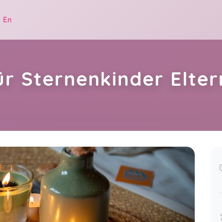
|
En
ür Sternenkinder Elte
.
Vielen Herzlichen Dank für eure Zeit
und die Möglichkeit kleine
ov 16
Erinnerungen zu schaffen. Komme
gern wieder. Es war sehr Heilend für
mich
Andrina,
Jan 26