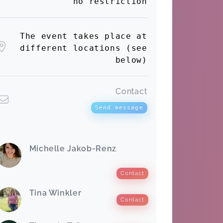
no restriction
Mandy,
Nov 21
The event takes place at
different locations (see
below)
Es war wundervoll und wir sind sehr
dankbar, dass wir dabei sein durften
❤! Hoffentlich bis bald! Familie
Contact
Schrickel
Stefanie,
Nov 21
Send message
Michelle Jakob-Renz
Contact
Tina Winkler
Contact