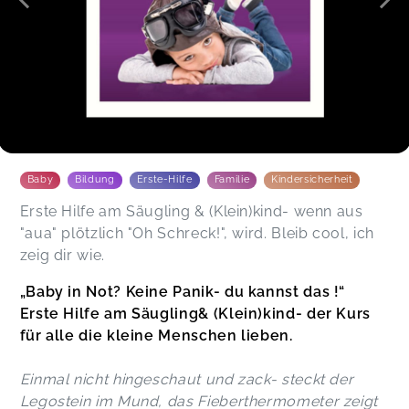
Baby
Bildung
Erste-Hilfe
Familie
Kindersicherheit
Erste Hilfe am Säugling & (Klein)kind- wenn aus
"aua" plötzlich "Oh Schreck!", wird. Bleib cool, ich
zeig dir wie.
„Baby in Not? Keine Panik- du kannst das !“
Erste Hilfe am Säugling& (Klein)kind- der Kurs
für alle die kleine Menschen lieben.
Einmal nicht hingeschaut und zack- steckt der
Legostein im Mund, das Fieberthermometer zeigt