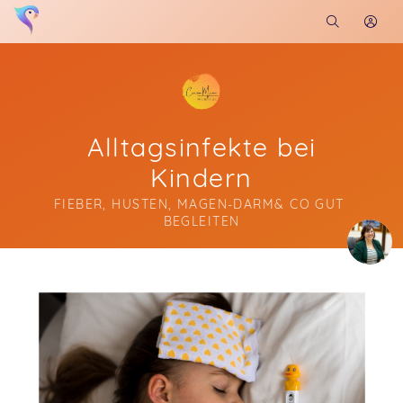
Alltagsinfekte bei
Kindern
FIEBER, HUSTEN, MAGEN-DARM& CO GUT 
BEGLEITEN
Soon you will learn more about me here...