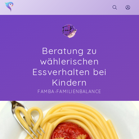
Beratung zu
wählerischen
Essverhalten bei
Kindern
FAMBA-FAMILIENBALANCE
Soon you will learn more about me here...