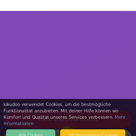
kikudoo verwendet Cookies, um die bestmögliche
Funktionalität anzubieten. Mit deiner Hilfe können wir
Komfort und Qualität unseres Services verbessern.
Mehr
Show and book events
Informationen
Alle Cookies
Nicht­essentielle Cookies