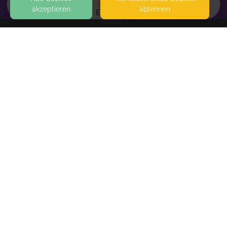
akzeptieren
ablehnen
EVENTS
KONTAKT
Familie in Balance
ANDRÉSTRASSE
63067 OFFENBACH
SEITEN
Stillberatung
WEITERFÜHRENDE LINKS
Termine per Email vereinbaren: birgit.schuster-
langer@nexgo.de Beratung telefonisch, per Email,
FAQ
online, persönlich
Blog
Imprint
Withdrawal form
Book
terms and conditions from kikudoo
Privacy policy of kikudoo
Disclaimer