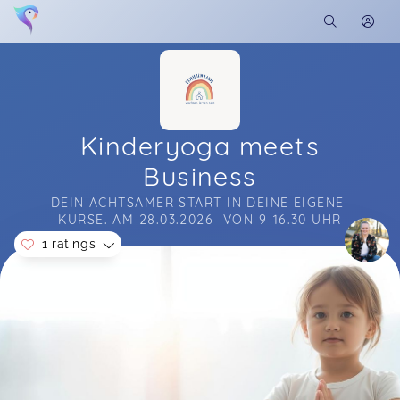
Kinderyoga meets
Business
DEIN ACHTSAMER START IN DEINE EIGENE 
KURSE. AM 28.03.2026  VON 9-16.30 UHR
1 ratings
Soon you will learn more about me here...
Kinderyoga meets Business/Kinderyoga bei
Natalie war so motivierend und hat mir so viele
neue Dinge aufgezeigt, die ich trotz bereits
ausgeübter Selbständigkeit gar nicht im Auge
hatte. Große Empfehlung ♥️
Konstanze,
Apr 02