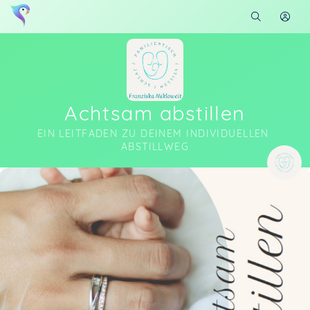
Achtsam abstillen
EIN LEITFADEN ZU DEINEM INDIVIDUELLEN 
ABSTILLWEG
Soon you will learn more about me here...