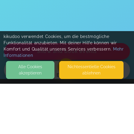
kikudoo verwendet Cookies, um die bestmögliche
Funktionalität anzubieten. Mit deiner Hilfe können wir
Komfort und Qualität unseres Services verbessern.
Mehr
Show and book events
Informationen
Alle Cookies
Nicht­essentielle Cookies
akzeptieren
ablehnen
EVENTS
KONTAKT
Franziska Mikloweit
ECKERNFÖRDER STRASSE 313
24119 KRONSHAGEN
2. OG
E-Book