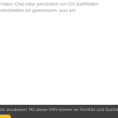
 Video-Chat oder persönlich vor Ort stattfinden.
entscheiden wir gemeinsam, was am
ät anzubieten. Mit deiner Hilfe können wir Komfort und Qualit