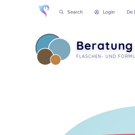
Search
Login
De
Beratung
FLASCHEN- UND FORM
Soon you will learn more about me here..