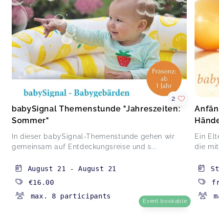
Es war ein ganz toller Kurs- mit tollem
Austausch, Yoga und vielen Infos zur Entwicklung
von Babys 🩷
Rückbildung mit Baby
Julia,
Mar 05
Anfängerkurs "babySignal - Mit den Händen sprechen"
2
Britta,
Mar 04
babySignal Themenstunde "Jahreszeiten:
Anfän
Sommer"
Hände
Es war so eine wertvolle und schöne Runde.
In dieser babySignal-Themenstunde gehen wir
Ein Elt
Vielen lieben Dank dafür!
gemeinsam auf Entdeckungsreise und s...
die mit
Spiel- und Bewegungsraum in Anlehnung an Emmi Pikler
(6-12)
Maike,
Mar 04
August 21
-
August 21
S
€16.00
f
max. 8 participants
m
Event bookable
Spiel- und Bewegungsraum in Anlehnung an Emmi Pikler (6-
12)