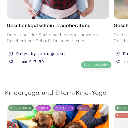
Geschenkgutschein Trageberatung
Gesch
Du bist auf der Suche nach einem sinnvollen
Du bis
Geschenk zur Geburt? Du suchst ein p...
Gesche
Dates by arrangement
D
from
€47.50
f
Event bookable
Kinderyoga und Eltern-Kind-Yoga
Entspannung
Kinder
Meditation
Yoga
Entsp
Entwic