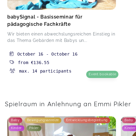
babySignal - Basisseminar für
pädagogische Fachkräfte
Wir bieten einen abwechslungsreichen Einstieg in
das Thema Gebärden mit Babys un...
October 16
-
October 16
from
€136.55
max. 14 participants
Event bookable
Spielraum in Anlehnung an Emmi Pikler
Baby
Bewegungsanreize
Entwicklungsbegleitung
Baby
Kinder
Pikler
Kinder