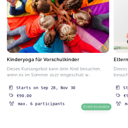
Kinderyoga für Vorschulkinder
Eltern
Dieses Kursangebot kann dein Kind besuchen,
Dieses
wenn es im Sommer 2027 eingeschult w...
besuche
Starts on
Sep 28
,
Nov 30
S
€90.00
€
max. 6 participants
m
Event bookable