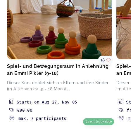
18
Spiel- und Bewegungsraum in Anlehnung
Spiel
an Emmi Pikler (9-18)
an Em
Dieser Kurs richtet sich an Eltern und ihre Kinder
Dieser 
im Alter von ca. 9 - 18 Monat...
im Alte
Starts on
Aug 27
,
Nov 05
S
€90.00
f
max. 7 participants
m
Event bookable