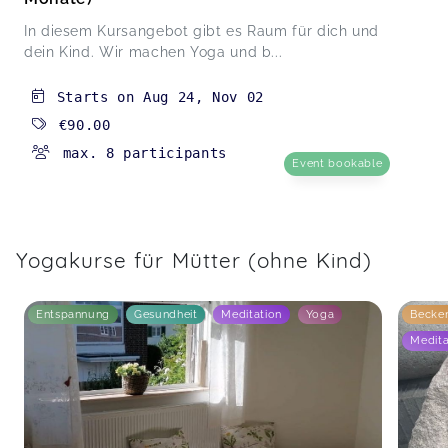
In diesem Kursangebot gibt es Raum für dich und
dein Kind. Wir machen Yoga und b...
Starts on
Aug 24
,
Nov 02
€90.00
max. 8 participants
Event bookable
Yogakurse für Mütter (ohne Kind)
Entspannung
Gesundheit
Meditation
Yoga
Becke
Medita