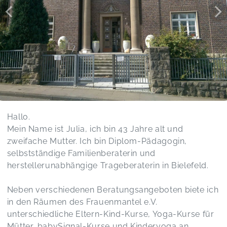
Kurs achtsamer kommuniziert und bewusster mit
Sprache umgeht.
Anfängerkurs "babySignal - Mit den Händen sprechen"
Daniela,
Jul 21
Spiel- und Bewegungsraum in Anlehnung an Emmi Pikler (6-
12)
Anika,
Jul 10
Hallo.
Es war richtig toll. Mein Sohn hatte super viel
Mein Name ist Julia, ich bin 43 Jahre alt und
Spaß und hat jedes Mal etwas Neues entdeckt.
zweifache Mutter. Ich bin Diplom-Pädagogin,
Und für mich war es mit den anderen Mamas
selbstständige Familienberaterin und
auch total schön. Ich kann es nur
herstellerunabhängige Trageberaterin in Bielefeld.
weiterempfehlen! :)
Spiel- und Bewegungsraum in Anlehnung an Emmi Pikler
(6-12)
Neben verschiedenen Beratungsangeboten biete ich
Louisa,
Jul 10
in den Räumen des Frauenmantel e.V.
unterschiedliche Eltern-Kind-Kurse, Yoga-Kurse für
Mütter, babySignal-Kurse und Kinderyoga an.