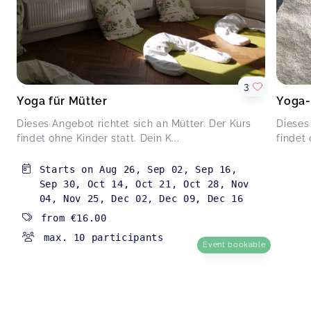
3
Yoga für Mütter
Yoga-
Dieses Angebot richtet sich an Mütter. Der Kurs
Dieses
findet ohne Kinder statt. Dein K...
findet 
Starts on
Aug 26
,
Sep 02
,
Sep 16
,
Sep 30
,
Oct 14
,
Oct 21
,
Oct 28
,
Nov
04
,
Nov 25
,
Dec 02
,
Dec 09
,
Dec 16
from
€16.00
max. 10 participants
Event bookable