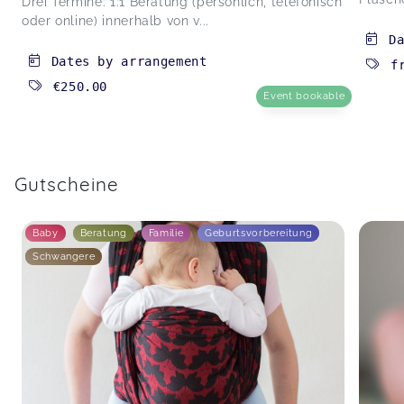
Drei Termine: 1:1 Beratung (persönlich, telefonisch
oder online) innerhalb von v...
D
Dates by arrangement
f
€250.00
Event bookable
Gutscheine
Baby
Beratung
Familie
Geburtsvorbereitung
Schwangere