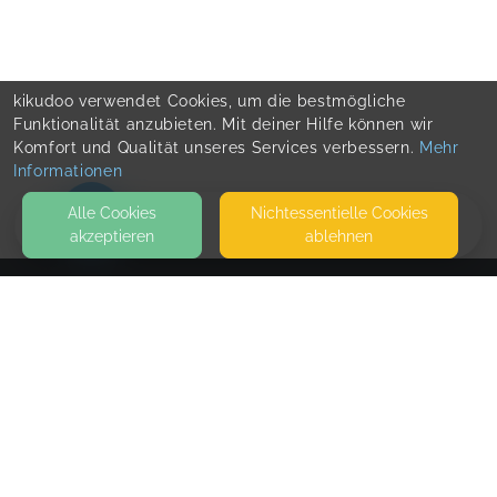
kikudoo verwendet Cookies, um die bestmögliche
Funktionalität anzubieten. Mit deiner Hilfe können wir
Komfort und Qualität unseres Services verbessern.
Mehr
Informationen
Alle Cookies
Nicht­essentielle Cookies
akzeptieren
ablehnen
HOME
KONTAKT
Familienbegleitung Julia Rose
DIESTERWEGSTRASSE 9
33604 BIELEFELD
FRAUENMANTEL IN DER VILLA AM OSTPARK
SEITEN