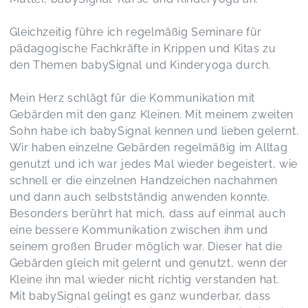
Anfängerkurs "babySignal - Mit den Händen sprechen"
Charlotte,
Jul 03
Gleichzeitig führe ich regelmäßig Seminare für
pädagogische Fachkräfte in Krippen und Kitas zu
den Themen babySignal und Kinderyoga durch.
Ein wundervoller Raum zur Regeneration für
Mamas und Babies.
Rückbildung mit Baby
Mein Herz schlägt für die Kommunikation mit
Nadine,
May 21
Gebärden mit den ganz Kleinen. Mit meinem zweiten
Sohn habe ich babySignal kennen und lieben gelernt.
Wir haben einzelne Gebärden regelmäßig im Alltag
Rückbildung mit Baby
genutzt und ich war jedes Mal wieder begeistert, wie
Julia,
May 21
schnell er die einzelnen Handzeichen nachahmen
und dann auch selbstständig anwenden konnte.
Besonders berührt hat mich, dass auf einmal auch
Zeit für MICH, mit meinem Kind (ca. 4-18 Monate)
eine bessere Kommunikation zwischen ihm und
Kristin,
May 20
seinem großen Bruder möglich war. Dieser hat die
Gebärden gleich mit gelernt und genutzt, wenn der
Kleine ihn mal wieder nicht richtig verstanden hat.
Es war ein wunderschöner angenehmer Kurs
Mit babySignal gelingt es ganz wunderbar, dass
auch meine kleine Maus hat sich direkt