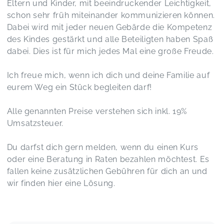
wohlgefühlt ☺️
Eltern und Kinder, mit beeindruckender Leichtigkeit,
Anfängerkurs "babySignal - Mit den Händen sprechen"
schon sehr früh miteinander kommunizieren können.
Andra,
May 20
Dabei wird mit jeder neuen Gebärde die Kompetenz
des Kindes gestärkt und alle Beteiligten haben Spaß
dabei. Dies ist für mich jedes Mal eine große Freude.
Danke für den tollen Kurs 🥰 es hat sehr viel Spaß
gemacht und ich bin schon gespannt wann unser
Kleiner weitere Gebärden anwendet.
Ich freue mich, wenn ich dich und deine Familie auf
Anfängerkurs "babySignal - Mit den Händen sprechen"
eurem Weg ein Stück begleiten darf!
Veronika,
May 19
Alle genannten Preise verstehen sich inkl. 19%
Es war richtig schön und hilfreich und mein Sohn
Umsatzsteuer.
fühlte sich sehr wohl. Vielen lieben Dank
Anfängerkurs "babySignal - Mit den Händen sprechen"
Du darfst dich gern melden, wenn du einen Kurs
Maike,
May 19
oder eine Beratung in Raten bezahlen möchtest. Es
fallen keine zusätzlichen Gebühren für dich an und
wir finden hier eine Lösung.
Anfängerkurs "babySignal - Mit den Händen sprechen"
Loreen,
May 07