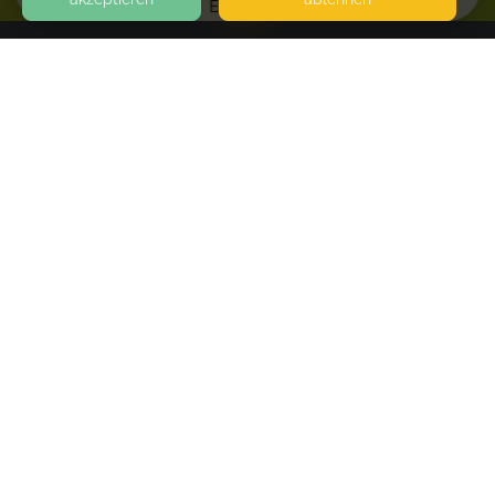
EVENTS
KONTAKT
Familienbegleitung Justyna Arnold
IM KAMMERFEST 29
63628 BAD SODEN SALMÜNSTER
SEITEN
WEITERFÜHRENDE LINKS
FAQ
Blog
Imprint
Withdrawal form
terms and conditions from provider
terms and conditions from kikudoo
Privacy policy of kikudoo
Disclaimer