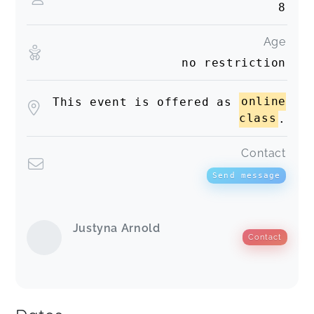
8
Age
no restriction
This event is offered as
online
class
.
Contact
Send message
Justyna Arnold
Contact