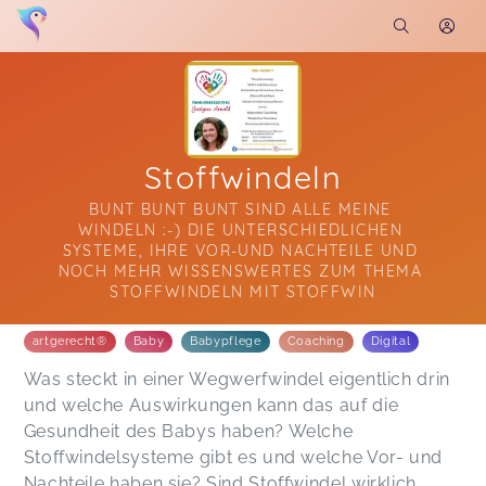
Stoffwindeln
BUNT BUNT BUNT SIND ALLE MEINE 
WINDELN :-) DIE UNTERSCHIEDLICHEN 
SYSTEME, IHRE VOR-UND NACHTEILE UND 
NOCH MEHR WISSENSWERTES ZUM THEMA 
STOFFWINDELN MIT STOFFWIN
Soon you will learn more about me here...
artgerecht®
Baby
Babypflege
Coaching
Digital
Was steckt in einer Wegwerfwindel eigentlich drin
und welche Auswirkungen kann das auf die
Gesundheit des Babys haben? Welche
Stoffwindelsysteme gibt es und welche Vor- und
Nachteile haben sie? Sind Stoffwindel wirklich