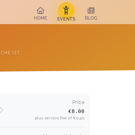
HOME
BLOG
EVENTS
CHE IST 
Price
€8.00
plus service fee of
€0.40