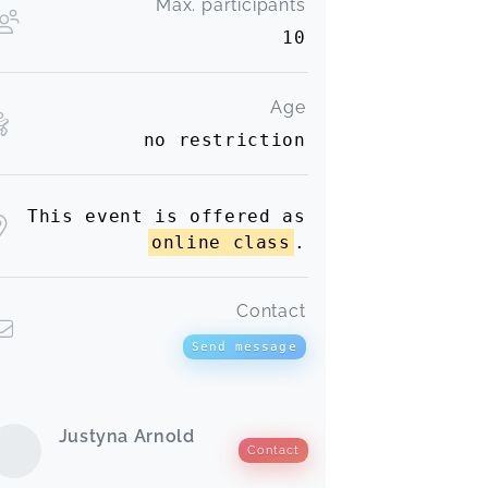
Max. participants
10
Age
no restriction
This event is offered as
online class
.
Contact
Send message
Justyna Arnold
Contact