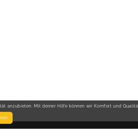
ät anzubieten. Mit deiner Hilfe können wir Komfort und Qualit
hnen
SEITEN
© 