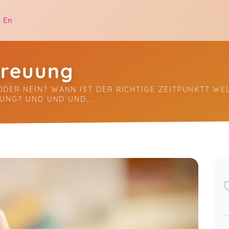
|
En
reuung
DER NEIN? WANN IST DER RICHTIGE ZEITPUNKT? WEL
TUNG? UND UND UND...
.