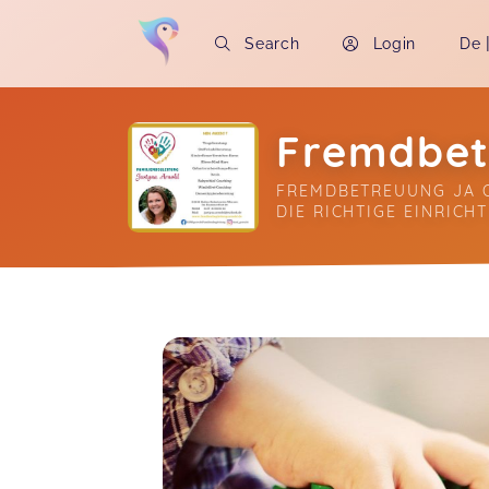
Search
Login
De
Fremdbet
FREMDBETREUUNG JA O
DIE RICHTIGE EINRICH
Soon you will learn more about me here..