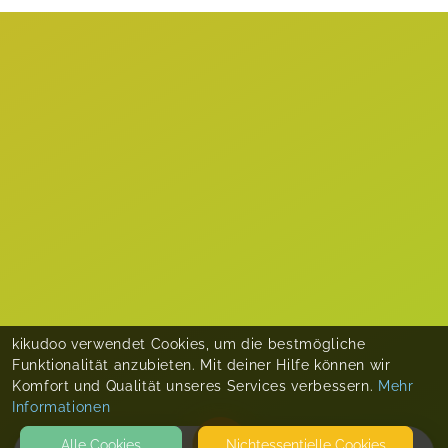
kikudoo verwendet Cookies, um die bestmögliche
Funktionalität anzubieten. Mit deiner Hilfe können wir
Komfort und Qualität unseres Services verbessern.
Mehr
Informationen
Alle Cookies
Nicht­essentielle Cookies