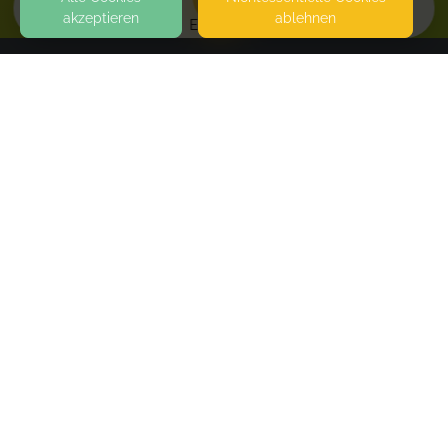
akzeptieren
ablehnen
EVENTS
KONTAKT
Familienbegleitung Justyna Arnold
IM KAMMERFEST 29
63628 BAD SODEN SALMÜNSTER
SEITEN
WEITERFÜHRENDE LINKS
FAQ
Blog
Imprint
Withdrawal form
terms and conditions from provider
terms and conditions from kikudoo
Privacy policy of kikudoo
Disclaimer