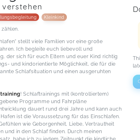
 verstehen
D
lungsbegleitung
Kleinkind
 zählen.
afen“ stellt viele Familien vor eine große
hren. Ich begleite euch liebevoll und
 der sich für euch Eltern und euer Kind richtig
Th
ngs- und kindorientierte Möglichkeit, die für die
lat
annte Schlafsituation und einen ausgeruhten
training
! Schlaftrainings mit (kontrolliertem)
rgegebene Programme und Fahrpläne
fentwicklung dauert rund drei Jahre und kann auch
 Hafen ist die Voraussetzung für das Einschlafen.
Gefühlen wie Geborgenheit, Liebe, Vertrautheit
n und in den Schlaf finden. Durch meinen
satz, habe ich zu jedem Zeitpunkt die kindliche