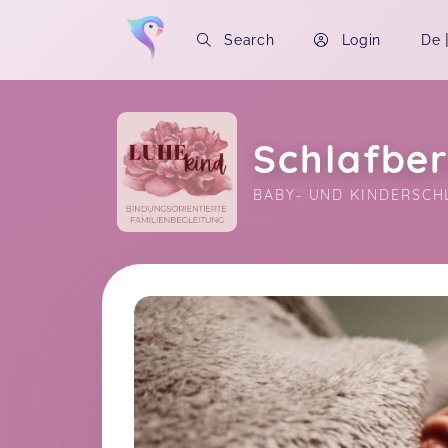
Search
Login
De
Schlafbe
BABY- UND KINDERSCH
Soon you will learn more about me here..