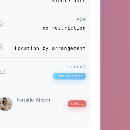
Single date
Age
no restriction
Location by arrangement
Contact
Send message
Natalie Alisch
Contact