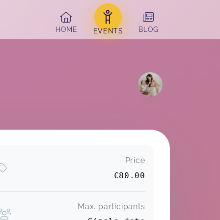
HOME
BLOG
EVENTS
Price
€80.00
Max. participants