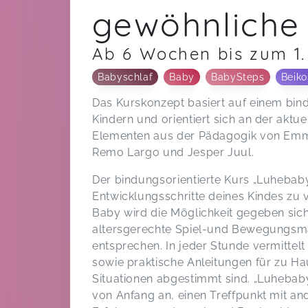
gewöhnliche
Ab 6 Wochen bis zum 1.
Babyschlaf
Baby
BabySteps
Beiko
Das Kurskonzept basiert auf einem bi
Kindern und orientiert sich an der aktu
Elementen aus der Pädagogik von Emmi 
Remo Largo und Jesper Juul.
Der bindungsorientierte Kurs „Luhebaby“
Entwicklungsschritte deines Kindes zu 
Baby wird die Möglichkeit gegeben sic
altersgerechte Spiel-und Bewegungsmat
entsprechen. In jeder Stunde vermittelt
sowie praktische Anleitungen für zu Hau
Situationen abgestimmt sind. „Luhebaby
von Anfang an, einen Treffpunkt mit a