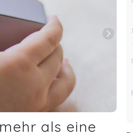
jede Woche sehr freue. Natalie
gestaltet den Kurs sehr liebevoll und
steht immer für Fragen und Themen
(auch außerhalb der Kursstunden) mit
einem offenen Ohr zur Verfügung. Ich
fühle mich sehr wohl in der Gruppe,
was wirklich wertvoll einen Austausch
individueller und auch
gemeinschaftlicher Themen ist. Einer
absolute Empfehlung! <3
Merle,
Jun 25
mehr als eine