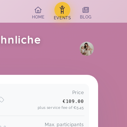
HOME
BLOG
EVENTS
hnliche
Price
Regina,
Feb 27
€109.00
plus service fee of
€5.45
Max. participants