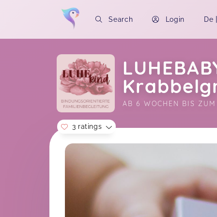
Search
Login
De
LUHEBABY
Krabbelg
AB 6 WOCHEN BIS ZUM 
3 ratings
Soon you will learn more about me here..
Wir finden den Babykurs super und
Natalie macht das großartig 😊
Ricarda,
J