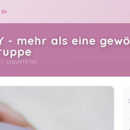
|
En
 - mehr als eine gewö
ruppe
1. GEBURTSTAG.
.
Ich habe den Luhebaby-Kurs bei
Natalie bereits vor drei Jahren mit
un 25
meiner ersten Tochter besucht und
aktuell mit meiner zweiten Tochter.
Es ist wieder ein wunderbarer Termin
mit meinem Baby, auf den ich mich