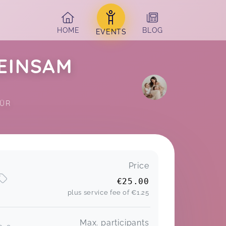
HOME
BLOG
EVENTS
MEINSAM
ÜR 
Price
€25.00
plus service fee of
€1.25
Max. participants