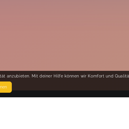
ät anzubieten. Mit deiner Hilfe können wir Komfort und Qualit
hnen
SEITEN
© 
WEITERFÜHRENDE LINKS
FAQ