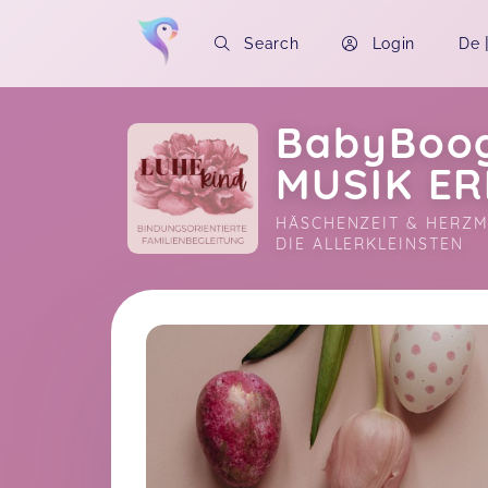
Search
Login
De
BabyBoog
MUSIK ER
HÄSCHENZEIT & HERZM
DIE ALLERKLEINSTEN
Soon you will learn more about me here..