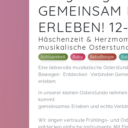
GEMEINSAM 
ERLEBEN! 12
Häschenzeit & Herzmome
musikalische Osterstund
Achtsamkeit
Baby
BabyBoogie
Bab
Eine liebevolle musikalische Osterstund
Bewegen · Entdecken · Verbinden Geme
erleben.
In unserer kleinen Osterstunde nehmen w
kommt:
gemeinsames Erleben und echte Verbi
Wir singen vertraute Frühlings- und Os
entdecken einfache Instrumente. Mit Fi