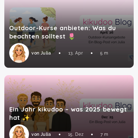
Outdoor-Kurse anbieten: Was du
beachten solltest 🌷
von Julia
13. Apr
5 m
Ein Jahr kikudoo – was 2025 bewegt
hat ✨
von Julia
15. Dez
7 m