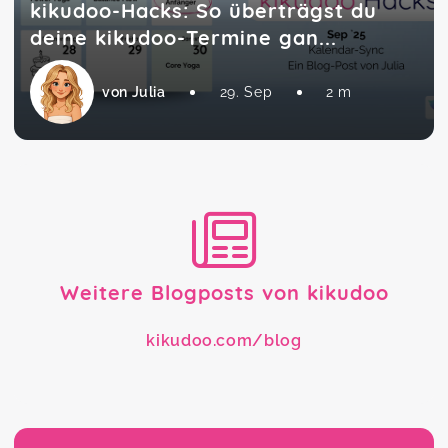
kikudoo-Hacks: So überträgst du
deine kikudoo-Termine gan...
von Julia
29. Sep
2 m
Weitere Blogposts von kikudoo
kikudoo.com/blog