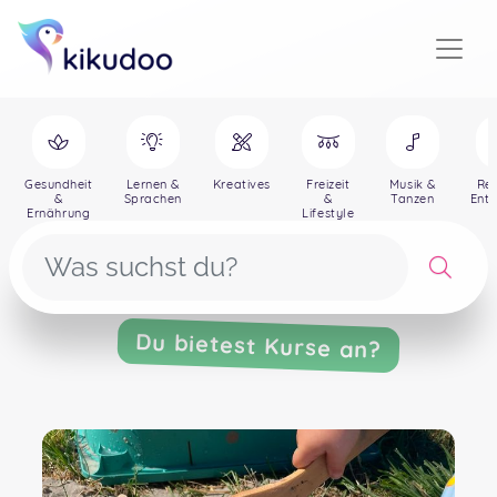
Gesundheit
Lernen &
Kreatives
Freizeit
Musik &
Rei
&
Sprachen
&
Tanzen
Ent
Ernährung
Lifestyle
Du bietest Kurse an?