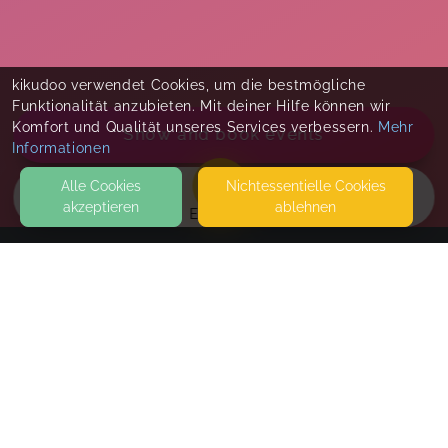
kikudoo verwendet Cookies, um die bestmögliche
Funktionalität anzubieten. Mit deiner Hilfe können wir
Komfort und Qualität unseres Services verbessern.
Mehr
Show and book events
Informationen
Alle Cookies
Nicht­essentielle Cookies
akzeptieren
ablehnen
EVENTS
KONTAKT
Rebecca Ehlers
WESTERNSTR. 13
38229 SALZGITTER
SEITEN
Stillberatung 60 Minuten
WEITERFÜHRENDE LINKS
Der Termin wird nach Buchung individuell