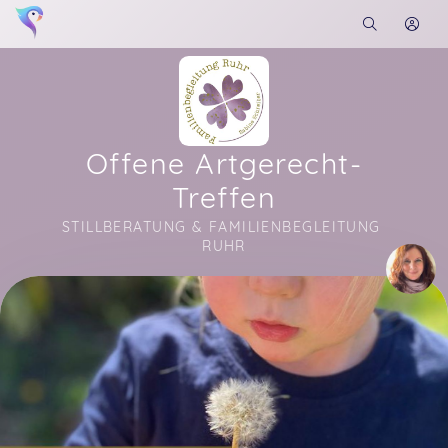
Offene Artgerecht-
Treffen
STILLBERATUNG & FAMILIENBEGLEITUNG 
RUHR
Soon you will learn more about me here...