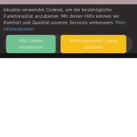
kikudoo verwendet Cookies, um die bestmögliche
Funktionalität anzubieten. Mit deiner Hilfe können wir
Komfort und Qualität unseres Services verbessern.
Mehr
Informationen
Alle Cookies
Nicht­essentielle Cookies
akzeptieren
ablehnen
EVENTS
KONTAKT
Stillberatung & Familienbegleitung Ruhr
ALTE STRASSE
58452 WITTEN
SEITEN
WEITERFÜHRENDE LINKS
FAQ
Blog