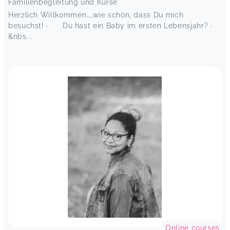
bedeutet. Daumen hoch!
Familienbegleitung und Kurse
Die Mäuse sind los - im Lindenthaler Geburtshaus
Herzlich Willkommen……wie schön, dass Du mich
Milena,
Jun 27
besuchst! · Du hast ein Baby im ersten Lebensjahr? ·
&nbs...
Ich habe den Kurs mit meinen Zwillingsmädchen
besucht und wir hatten immer eine tolle Zeit 😊
Denise ist eine einfühlsame Kursleiterin und
meine Mädels hatten viel Spaß und Bewegung.
Der Austausch untereinander und der Input von
Denise zu unterschiedlichen Themen haben mir
besonders gut gefallen. Danke für die schöne
Zeit 🤗
Die Mäuse sind los - im Lindenthaler Geburtshaus
Pia,
Jun 27
Es war wieder mal sehr schön :-)
Die Mäuse sind los - im Lindenthaler Geburtshaus
Janina,
Apr 12
Der Kurs ist sowohl für die Kinder, als auch die
Online courses