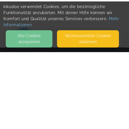
kikudoo verwendet Cookies, um die bestmögliche
Funktionalität anzubieten. Mit deiner Hilfe können wir
Komfort und Qualität unseres Services verbessern.
Mehr
Informationen
Alle Cookies
Nicht­essentielle Cookies
akzeptieren
ablehnen
HOME
KONTAKT
Familienbegleitung by Denise
MAARWEG 94
50933 KÖLN
SEITEN
WEITERFÜHRENDE LINKS
FAQ
Blog