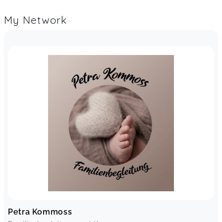
MiniSigns® Köln Braunsfeld
Dagmar,
Dec 20
My Network
Es war wirklich sehr schön bei und mit Denise:)
vielen dank
Die Mäuse sind los - im Lindenthaler Geburtshaus
Franziska,
Dec 20
Mäuse Treff - offene Krabbelgruppe
Isik,
Jul 05
Unsere Lieblingsstunde in der Woche! Denise ist
sehr herzlich und mit Freude dabei und die
Kleinen bekommen tolle Anreize und haben viel
Zeit für Spiel und Bewegung. Ich empfehle die
Kurse vor allem auch für Zwillinge, da die
Räumlichkeiten dafür ideal sind und es für die
Petra Kommoss
Mama/den Papa eine stressfreie Spielezeit