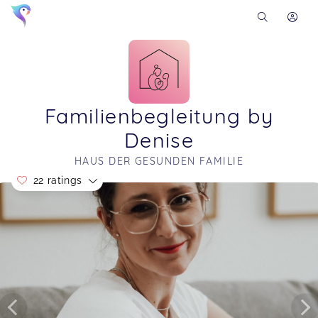
Familienbegleitung by
Denise
HAUS DER GESUNDEN FAMILIE
22 ratings
Soon you will learn more about me here...
Liebe Denise, vielen Dank für diesen tollen Kurs!!!
Man merkt deine Liebe und ganze Mühe so sehr.
Wir freuen uns schon auf den nächsten Kurs.
Liebe Grüße Elli
Krabbelmäuse- Babykurs
Elisabeth,
Dec 19