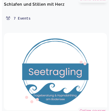
Mamas eine tolle Zeit mit vielen guten
Schlafen und Stillen mit Herz
Gesprächen und einer tollen Kursleiterin
Die Mäuse sind los - im Lindenthaler Geburtshaus
Ulrike,
Apr 12
7
Events
Schöne Atmosphäre und tolle Gruppe! Danke
Denise! 🤍
BabySteps® Köln Braunsfeld
Christina,
Nov 24
BabySteps® Köln Braunsfeld
Ulrike,
Jul 08
Super Kurs, tolle Kursleiterin 👍🏻 Ein wirklich
perfekter Kurs für Babys. Es hat viel Spaß
gemacht.
BabySteps® Köln Braunsfeld
Nadine,
Jun 23
Online courses