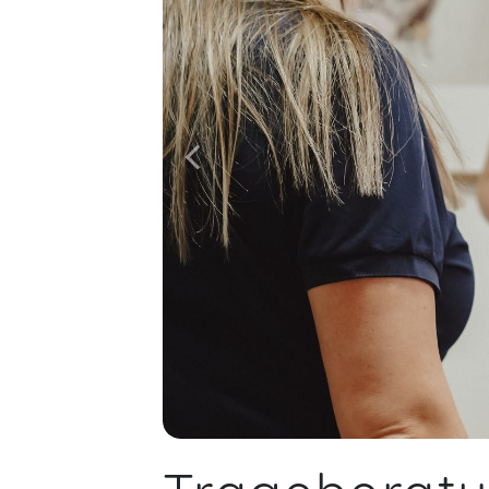
spazierengehen. Bisher meist mit
einem Zwillilng, der oder die andere
dann im Wagen. Beide zu tragen
gelingt mir zwar aber damit fühle ich
mich (noch) nicht so sicher.
Pierre,
A