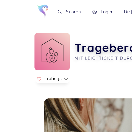
Search
Login
De
Trageber
MIT LEICHTIGKEIT DU
1 ratings
Soon you will learn more about me here..
Liebe Denise, ich bin mit dem
Tragetuch mega zufrieden. Die
kleinen haben tatsächlich auch noch
nie geklagt, wenn ich sie reingepackt
habe. Zum beruhigen trage ich es oft
in der Wohnung und auch beim