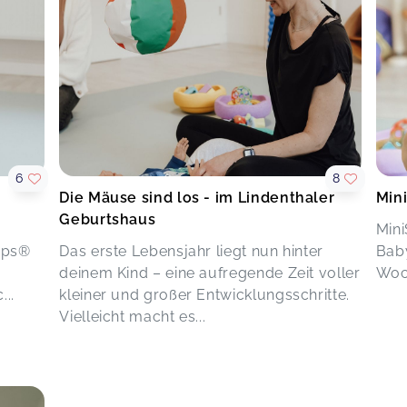
6
8
Die Mäuse sind los - im Lindenthaler
Min
Geburtshaus
Mini
eps®
Das erste Lebensjahr liegt nun hinter
Baby
deinem Kind – eine aufregende Zeit voller
Woc
...
kleiner und großer Entwicklungsschritte.
Vielleicht macht es...