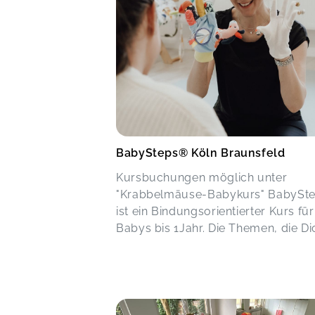
BabySteps® Köln Braunsfeld
Kursbuchungen möglich unter
"Krabbelmäuse-Babykurs" BabySt
ist ein Bindungsorientierter Kurs für
Babys bis 1Jahr. Die Themen, die Dic