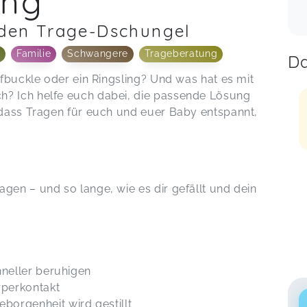
ung
h den Trage-Dschungel
Familie
Schwangere
Trageberatung
Da
alfbuckle oder ein Ringsling? Und was hat es mit
h? Ich helfe euch dabei, die passende Lösung
, dass Tragen für euch und euer Baby entspannt,
gen – und so lange, wie es dir gefällt und dein
hneller beruhigen
rperkontakt
borgenheit wird gestillt