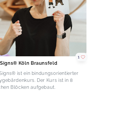
1
iSigns® Köln Braunsfeld
Signs® ist ein bindungsorientierter
gebärdenkurs. Der Kurs ist in 8
hen Blöcken aufgebaut.