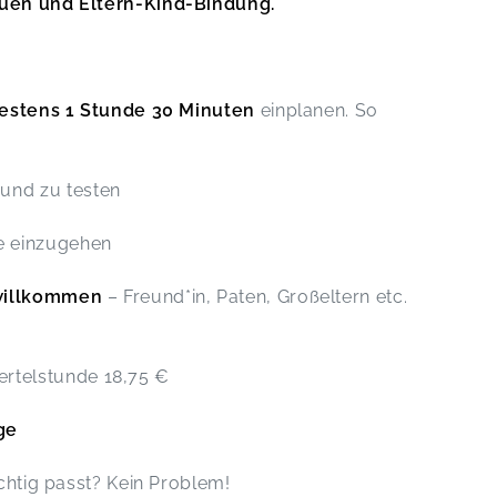
rauen und Eltern-Kind-Bindung.
estens 1 Stunde 30 Minuten
einplanen. So
 und zu testen
se einzugehen
 willkommen
– Freund*in, Paten, Großeltern etc.
ertelstunde 18,75 €
ge
ichtig passt? Kein Problem!