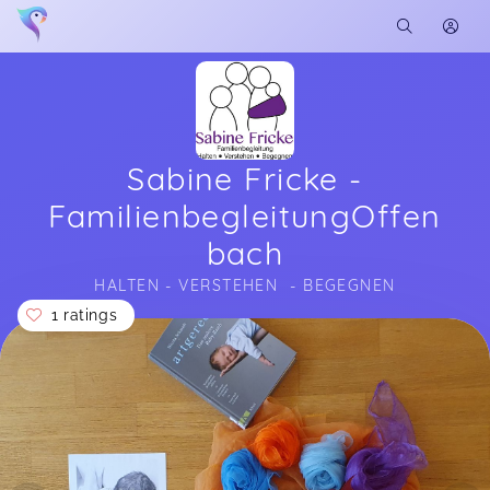
Sabine Fricke -
FamilienbegleitungOffen
bach
HALTEN - VERSTEHEN  - BEGEGNEN
1 ratings
Soon you will learn more about me here...