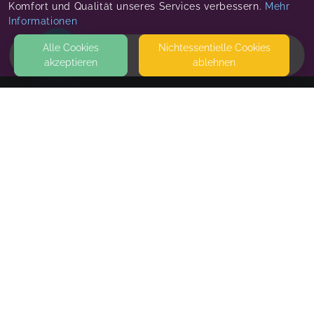
Komfort und Qualität unseres Services verbessern.
Mehr
Informationen
Alle Cookies
Nicht­essentielle Cookies
akzeptieren
ablehnen
HOME
KONTAKT
Sabine Fricke - FamilienbegleitungOffenbach
ELTERNSCHULE IM KETTELER KRANKENHAUS OFFENBACH,
LICHTENPLATTENWEG 85
63071 OFFENBACH
FABELKURSE
SEITEN
WEITERFÜHRENDE LINKS
FAQ
Blog
Imprint