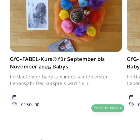
GfG-FABEL-Kurs® für September bis
GfG-
November 2025 Babys
Baby
Fortlaufender Babykurs im gesamten ersten
Fortl
Lebensjahr Der Kurspreis wird für 1...
Lebens
€130.00
Event bookable