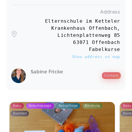
Address
Elternschule im Ketteler
Krankenhaus Offenbach,
Lichtenplattenweg 85
63071 Offenbach
Fabelkurse
Show address on map
Sabine Fricke
Contact
Baby
Babymassage
Babypflege
Beratung
Baby
Dunstan
Duns