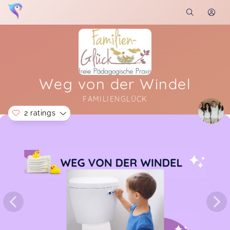
Weg von der Windel
FAMILIENGLÜCK
2 ratings
Soon you will learn more about me here...
Selena,
Sep 09
Sehr herzliche Begrüßung und offener netter
Umgang im Dialog
Manuela,
Apr 12