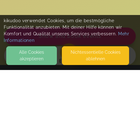
kikudoo verwendet Cookies, um die bestmögliche
Funktionalität anzubieten. Mit deiner Hilfe können wir
Komfort und Qualität unseres Services verbessern.
Mehr
Show and book events
Informationen
Alle Cookies
Nicht­essentielle Cookies
akzeptieren
ablehnen
EVENTS
KONTAKT
FamilienGlück
HAUPTSTRASSE 1
66636 HASBORN-DAUTWEILER SAARLAND
SEITEN
Weg von der Windel ONLINE
WEITERFÜHRENDE LINKS
via Zoom
FAQ