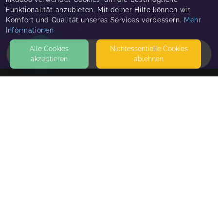
Funktionalität anzubieten. Mit deiner Hilfe können wir
Komfort und Qualität unseres Services verbessern.
Mehr
Informationen
Alle Cookies
Nicht­essentielle Cookies
akzeptieren
ablehnen
HOME
KONTAKT
Silvia Abeltshauser
STEINBACHSTRASSE 11
83670 BAD HEILBRUNN
SEITEN
WEITERFÜHRENDE LINKS
FAQ
Blog
Imprint