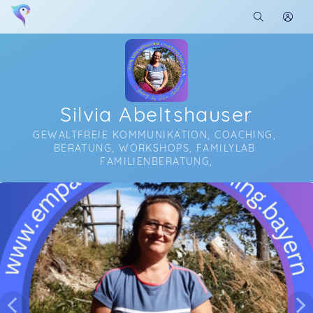
Silvia Abeltshauser
GEWALTFREIE KOMMUNIKATION, COACHING, 
BERATUNG, WORKSHOPS, FAMILYLAB 
FAMILIENBERATUNG,
Soon you will learn more about me here...