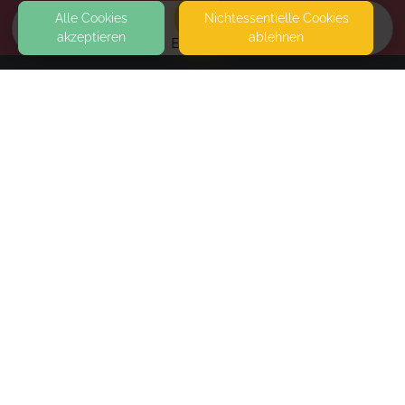
Alle Cookies
Nicht­essentielle Cookies
akzeptieren
ablehnen
EVENTS
KONTAKT
Orte für Kinder - Tageselternverein Gundelfingen e.
V.
VÖRSTETTER STRASSE 3
79194 GUNDELFINGEN
SEITEN
WEITERFÜHRENDE LINKS
FAQ
Blog
Imprint
Withdrawal form
terms and conditions from kikudoo
Privacy policy of kikudoo