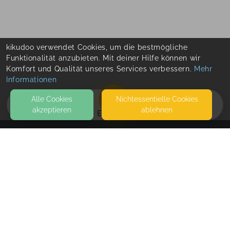
kikudoo verwendet Cookies, um die bestmögliche
Funktionalität anzubieten. Mit deiner Hilfe können wir
Komfort und Qualität unseres Services verbessern.
Mehr
Informationen
Alle Cookies
Nicht­essentielle Cookies
akzeptieren
ablehnen
EVENTS
KONTAKT
Familienzeit mit Sandra
PULLACHER AU 15 A
83059 KOLBERMOOR
BODY, SOUL & KIDS
SEITEN