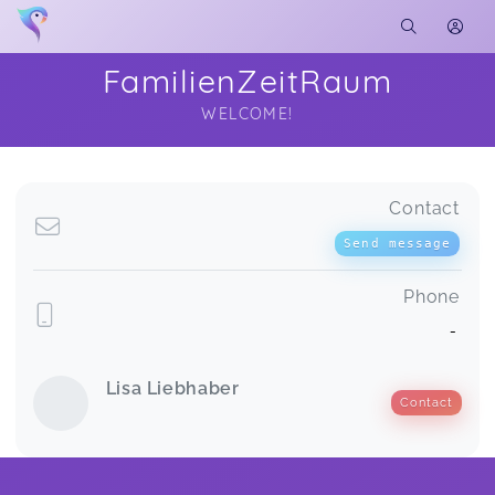
FamilienZeitRaum
WELCOME!
Soon you will learn more about me here...
Contact
Send message
Phone
-
Lisa Liebhaber
Contact