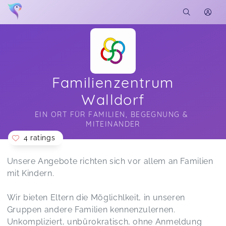
Familienzentrum
Walldorf
EIN ORT FÜR FAMILIEN, BEGEGNUNG & 
MITEINANDER
4 ratings
Soon you will learn more about me here...
Unsere Angebote richten sich vor allem an Familien
mit Kindern.
Wir bieten Eltern die Möglichlkeit, in unseren
Gruppen andere Familien kennenzulernen.
Unkompliziert, unbürokratisch, ohne Anmeldung