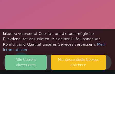
kikudoo verwendet Cookies, um die bestmögliche
Funktionalität anzubieten. Mit deiner Hilfe können wir
Komfort und Qualität unseres Services verbessern.
Mehr
Informationen
Alle Cookies
Nicht­essentielle Cookies
akzeptieren
ablehnen
HOME
KONTAKT
Familienzentrum Walldorf
ZU DEN SCHREBERGÄRTEN 3
69190 WALLDORF
WALDKINDERGARTEN 2 DER ZIPFELMÜTZEN E.V. BIETET IHRE
AUSSENGELÄNDE UND DAS HOLZHAUS FÜR DIESEN KURS AN. W