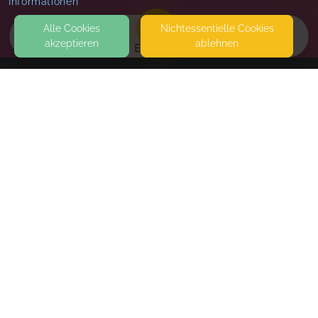
Informationen
Alle Cookies
Nicht­essentielle Cookies
akzeptieren
ablehnen
EVENTS
KONTAKT
Familienzentrum Walldorf
ZU DEN SCHREBERGÄRTEN 3
69190 WALLDORF
WALDKINDERGARTEN 2 DER ZIPFELMÜTZEN E.V. BIETET IHRE
AUSSENGELÄNDE UND DAS HOLZHAUS FÜR DIESEN KURS AN. W
IR BITTEN DIE TEILNEHMER, WENN MÖGLICH, MIT DEM F
AHRRAD AM KURSTAG ZU KOMMEN. PARKPLÄTZE BEFINDEN S
ICH AUCH IN DER NÄHE.
SEITEN
WEITERFÜHRENDE LINKS
FAQ
Blog