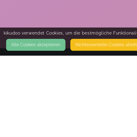
kikudoo verwendet Cookies, um die bestmögliche Funktionalit
Alle Cookies akzeptieren
Nicht­essentielle Cookies able
KONTAKT
FamilyMove Krefeld
BESSEMERSTR. 72
47807 KREFELD