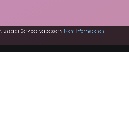
ät unseres Services verbessern.
Mehr Informationen
COPYRIGHT 2019-
2026
KIKUDOO