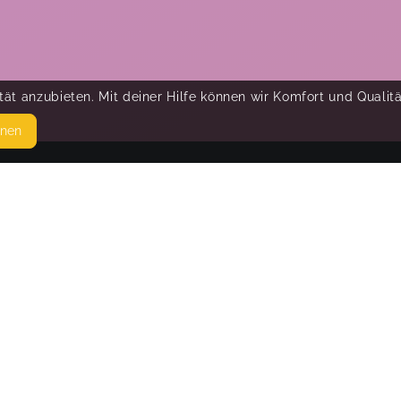
ät anzubieten. Mit deiner Hilfe können wir Komfort und Qualit
hnen
SEITEN
© 
WEITERFÜHRENDE LINKS
FAQ
Blog
Imprint
Withdrawal form
terms and conditions from provider
terms and conditions from kikudoo
Privacy policy of kikudoo
Disclaimer