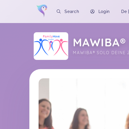
Search
Login
De
MAWIBA® 
MAWIBA® SOLO DEINE Z
Soon you will learn more about me here..