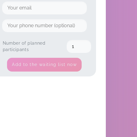
Number of planned
participants
Add to the waiting list now