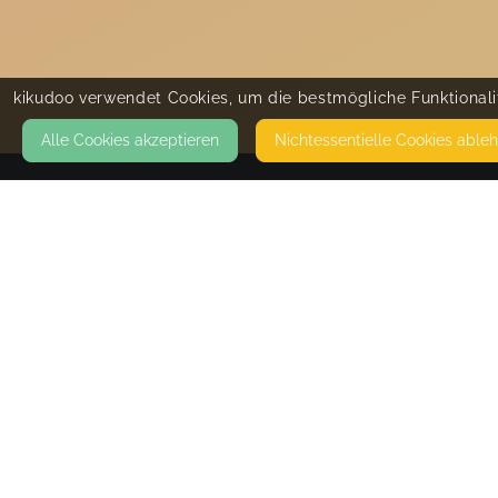
kikudoo verwendet Cookies, um die bestmögliche Funktionalit
Alle Cookies akzeptieren
Nicht­essentielle Cookies able
KONTAKT
FamPowerment Familiencoaching
RADENWISCH 14A
22457 HAMBURG