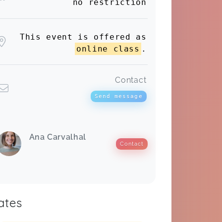
no restriction
This event is offered as
online class
.
Contact
Send message
Ana Carvalhal
Contact
ates