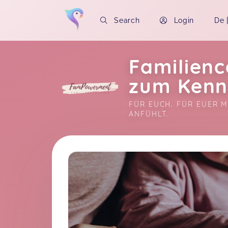
Search
Login
De
Familienc
zum Kenn
FÜR EUCH. FÜR EUER M
ANFÜHLT.
Soon you will learn more about me here..