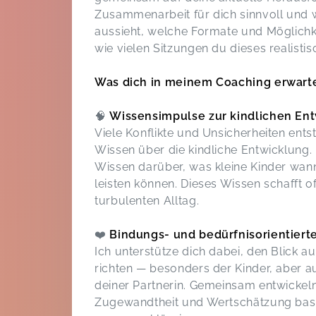
Zusammenarbeit für dich sinnvoll und w
aussieht, welche Formate und Möglichke
wie vielen Sitzungen du dieses realisti
Was dich in meinem Coaching erwarte
🧠
Wissensimpulse zur kindlichen En
Viele Konflikte und Unsicherheiten en
Wissen über die kindliche Entwicklung. I
Wissen darüber, was kleine Kinder wan
leisten können. Dieses Wissen schafft o
turbulenten Alltag.
❤️
Bindungs- und bedürfnisorientiert
Ich unterstütze dich dabei, den Blick au
richten — besonders der Kinder, aber a
deiner Partnerin. Gemeinsam entwickeln
Zugewandtheit und Wertschätzung basie