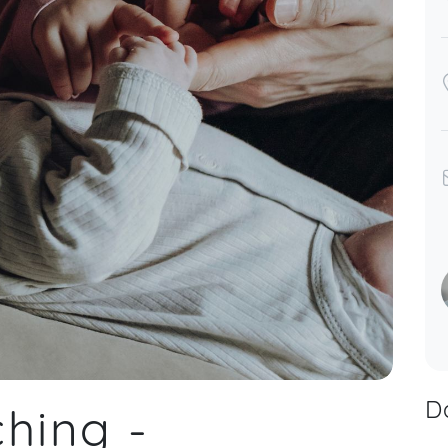
D
hing -