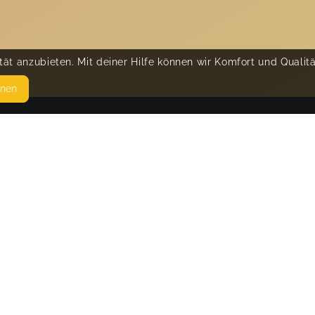
ät anzubieten. Mit deiner Hilfe können wir Komfort und Qualit
hnen
SEITEN
© 
WEITERFÜHRENDE LINKS
FAQ
Blog
Imprint
Withdrawal form
terms and conditions from provider
terms and conditions from kikudoo
Privacy policy of provider
Privacy policy of kikudoo
Disclaimer