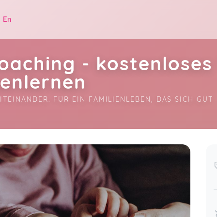
|
En
oaching - kostenlose
enlernen
ITEINANDER. FÜR EIN FAMILIENLEBEN, DAS SICH GUT 
.