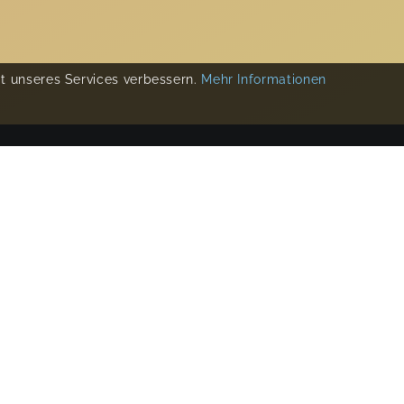
ät unseres Services verbessern.
Mehr Informationen
COPYRIGHT 2019-
2026
KIKUDOO