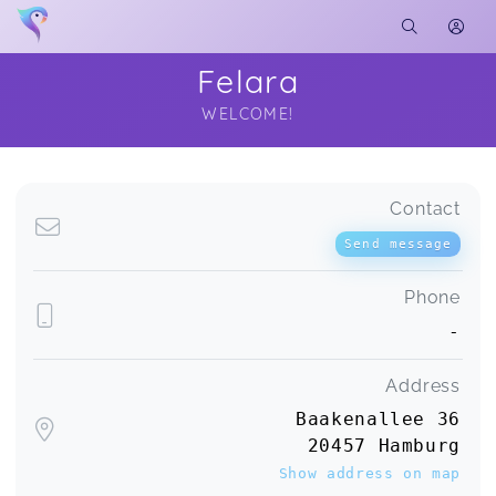
Felara
WELCOME!
Soon you will learn more about me here...
Contact
Send message
Phone
-
Address
Baakenallee 36
20457 Hamburg
Show address on map