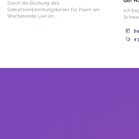
der H
Durch die Buchung des
Geburtsvorbereitungskurses für Paare am
Ich beg
Wochenende Live on...
Schwan
D
€