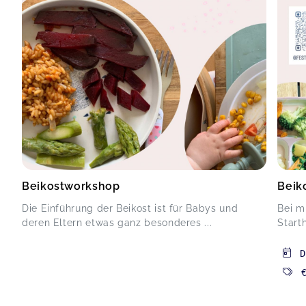
Beikostworkshop
Beik
Die Einführung der Beikost ist für Babys und
Bei m
deren Eltern etwas ganz besonderes ...
Starth
D