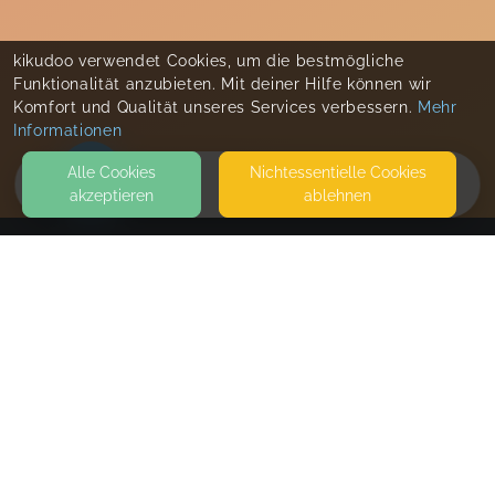
kikudoo verwendet Cookies, um die bestmögliche
Funktionalität anzubieten. Mit deiner Hilfe können wir
Komfort und Qualität unseres Services verbessern.
Mehr
Informationen
Alle Cookies
Nicht­essentielle Cookies
akzeptieren
ablehnen
HOME
KONTAKT
Friederike Masternak
AM EXERZIERPLATZ 8
21073 HAMBURG
SEITEN
WEITERFÜHRENDE LINKS
FAQ