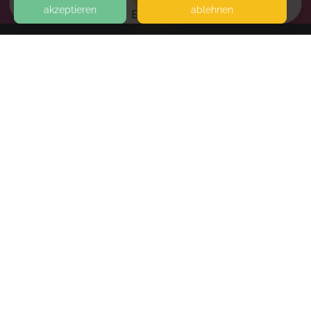
akzeptieren
ablehnen
EVENTS
KONTAKT
fit mit Conny
WÖRTHER STRASSE 20
87629 FÜSSEN
SEITEN
WEITERFÜHRENDE LINKS
FAQ
Blog
Imprint
Withdrawal form
terms and conditions from provider
terms and conditions from kikudoo
Privacy policy of provider
Privacy policy of kikudoo