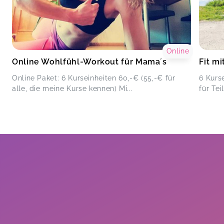
Online
Online Wohlfühl-Workout für Mama´s
Fit m
Online Paket: 6 Kurseinheiten 60,-€ (55,-€ für
6 Kurs
alle, die meine Kurse kennen) Mi...
für Tei