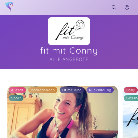
fit mit Conny
ALLE ANGEBOTE
Soon you will learn more about me here...
Auszeit
Beckenboden
Fit mit Kind
Rückbildung
Baby
Sport
Gesun