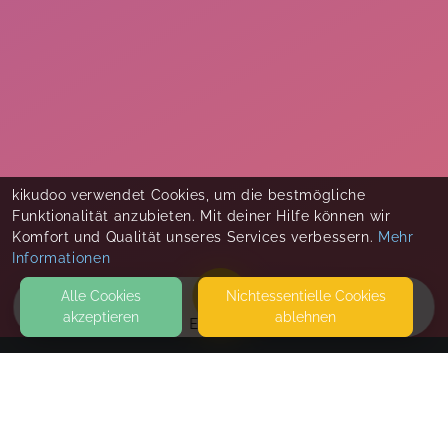
kikudoo verwendet Cookies, um die bestmögliche
Funktionalität anzubieten. Mit deiner Hilfe können wir
Komfort und Qualität unseres Services verbessern.
Mehr
Informationen
Alle Cookies
Nicht­essentielle Cookies
akzeptieren
ablehnen
EVENTS
KONTAKT
fit mit Conny