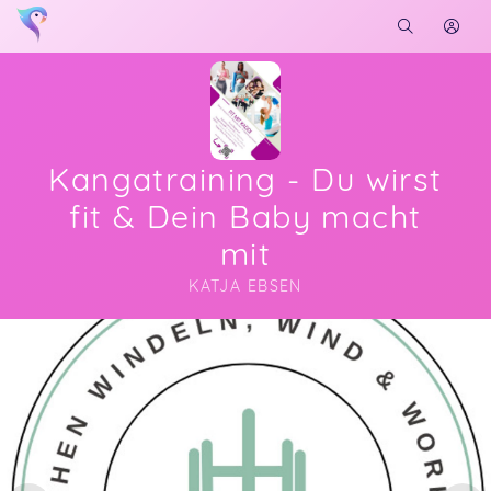
Kangatraining - Du wirst
fit & Dein Baby macht
mit
KATJA EBSEN
Soon you will learn more about me here...