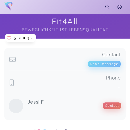
Fit4All
BEWEGLICHKEIT IST LEBENSQUALITÄT
5 ratings
Soon you will learn more about me here...
Contact
Send message
Phone
-
Jessi F
Contact