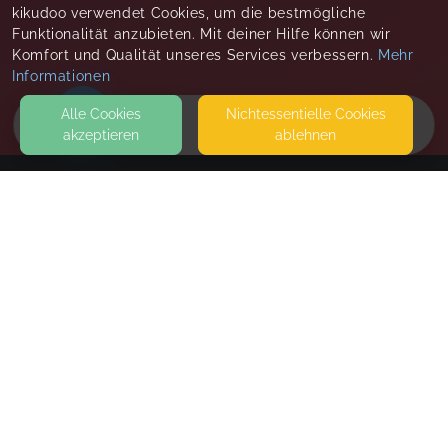
kikudoo verwendet Cookies, um die bestmögliche
Funktionalität anzubieten. Mit deiner Hilfe können wir
Komfort und Qualität unseres Services verbessern.
Mehr
Informationen
Alle Cookies
Nicht­essentielle Cookies
akzeptieren
ablehnen
HOME
KONTAKT
Fit4All
SEITEN
WEITERFÜHRENDE LINKS
FAQ
Blog
Imprint
Withdrawal form